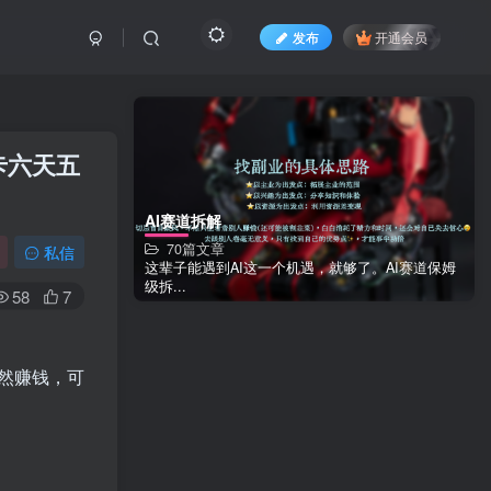
发布
开通会员
卡六天五
AI赛道拆解
70篇文章
私信
这辈子能遇到AI这一个机遇，就够了。AI赛道保姆
级拆...
58
7
然赚钱，可