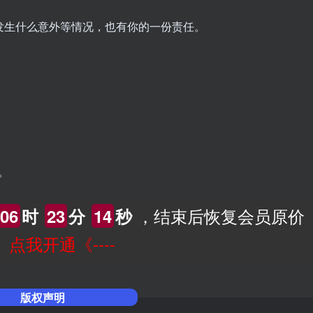
发生什么意外等情况，也有你的一份责任。
。
，结束后恢复会员原价
06
时
23
分
13
秒
--》点我开通《----
版权声明