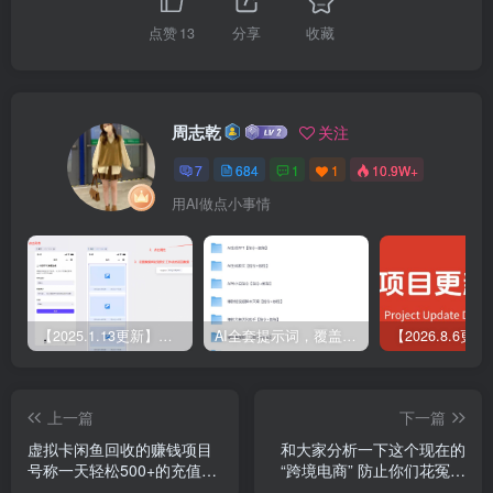
点赞
13
分享
收藏
周志乾
关注
7
684
1
1
10.9W+
用AI做点小事情
【2025.1.13更新】Coze应用实战 如何利用coze应用功能，开发一个小程序，并发布到微信
AI全套提示词，覆盖微头条、小说、短视频脚本等32+创作场景
上一篇
下一篇
虚拟卡闲鱼回收的赚钱项目
和大家分析一下这个现在的
号称一天轻松500+的充值卡
“跨境电商” 防止你们花冤枉
回收项目 揭秘曝光
钱