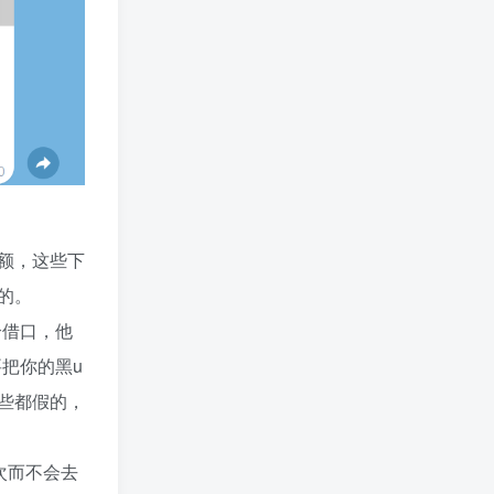
额，这些下
的。
个借口，他
把你的黑u
些都假的，
次而不会去