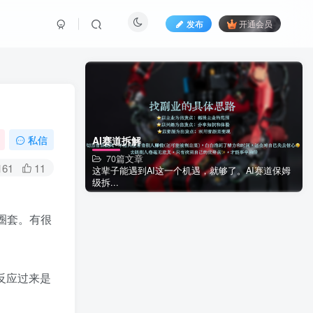
发布
开通会员
私信
AI赛道拆解
70篇文章
161
11
这辈子能遇到AI这一个机遇，就够了。AI赛道保姆
级拆...
圈套。有很
反应过来是