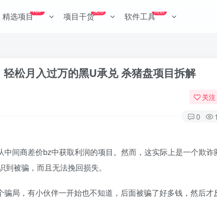
TOP
实用
高效
精选项目
项目干货
软件工具
U，轻松月入过万的黑U承兑 杀猪盘项目拆解
关注
0
从中间商差价bz中获取利润的项目。然而，这实际上是一个欺诈
意识到被骗，而且无法挽回损失。
个骗局，有小伙伴一开始也不知道，后面被骗了好多钱，然后才