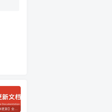
。
【2026.8.6更新】全网项目资源合集 每日更新
抖音/小红书/快手养号工具，全自动养号，养出高权重 截流 自热 必备
如何无限拥有可灵文生图或者图生视频的次数？