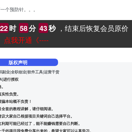
打一个预防针。。。
，结束后恢复会员原价
22
时
58
分
42
秒
--》点我开通《----
版权声明
职副业|全职创业|软件工具|运营干货
A]
进行授权
路。
真实性负责。
被骗本站概不负责！
目全套的教程讲解，请仔细阅读。
建议大家自己根据项目关键词自己选择平台。
红利期可能已经过了，能不能赚钱需要自己判断。
上千的项目我免费分享出来的，希望大家可以认真学习。