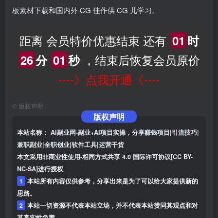
板素材下载和国内外 CG 佳作供 CG 儿学习。
距离 会员特价优惠结束 还有
01
时
，结束后恢复会员原价
26
分
01
秒
----》点我开通《----
©
版权声明
版权声明
本站名称：
AI副业网-副业+AI项目实操，分享赚钱项目|引流技巧|
兼职副业|全职创业|软件工具|运营干货
本文采用
非商业性使用-相同方式共享 4.0 国际许可协议[CC BY-
NC-SA]
进行授权
1
本站所有内容仅供参考，分享出来是为了可以给大家提供新的
思路。
2
本站一切资源不代表本站立场，并不代表本站赞同其观点和对
其真实性负责。