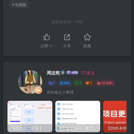
# 短视频
喜欢就支持一下吧
点赞
11
分享
收藏
周志乾
关注
7
684
1
1
10.9W+
用AI做点小事情
【2025.1.13更新】Coze应用实战 如何利用coze应用功能，开发一个小程序，并发布到微信
AI全套提示词，覆盖微头条、小说、短视频脚本等32+创作场景