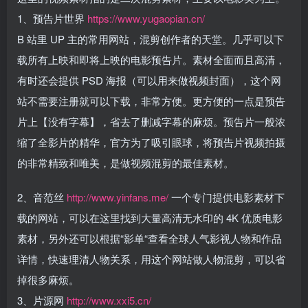
1、预告片世界
https://www.yugaopian.cn/
B 站里 UP 主的常用网站，混剪创作者的天堂。几乎可以下
载所有上映和即将上映的电影预告片。素材全面而且高清，
有时还会提供 PSD 海报（可以用来做视频封面），这个网
站不需要注册就可以下载，非常方便。更方便的一点是预告
片上【没有字幕】，省去了删减字幕的麻烦。预告片一般浓
缩了全影片的精华，官方为了吸引眼球，将预告片视频拍摄
的非常精致和唯美，是做视频混剪的最佳素材。
2、音范丝
http://www.yinfans.me/
一个专门提供电影素材下
载的网站，可以在这里找到大量高清无水印的 4K 优质电影
素材，另外还可以根据“影单“查看全球人气影视人物和作品
详情，快速理清人物关系，用这个网站做人物混剪，可以省
掉很多麻烦。
3、片源网
http://www.xxi5.cn/