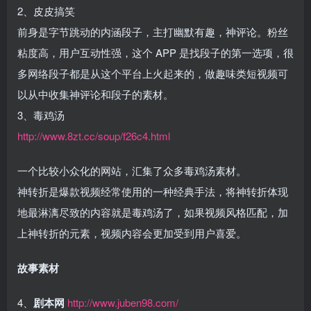
2、皮皮搞笑
前身是字节跳动的内涵段子，主打幽默有趣，神评论。粉丝
粘度高，用户互动性强，这个 APP 是找段子的第一选项，很
多网络段子都是从这个平台上火起来的，做趣味类短视频可
以从中收集神评论和段子的素材。
3、毒鸡汤
http://www.8zt.cc/soup/f26c4.html
一个比较小众化的网站，汇集了众多毒鸡汤素材。
神转折是爆款视频经常使用的一种经典手法，将神转折体现
地最淋漓尽致的内容就是毒鸡汤了，如果视频风格匹配，加
上神转折的元素，视频内容会更加受到用户喜爱。
故事素材
4、
剧本网
http://www.juben98.com/