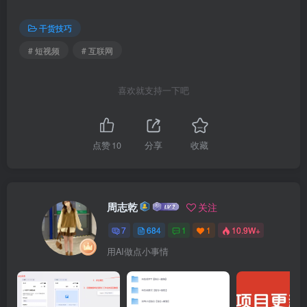
干货技巧
# 短视频
# 互联网
喜欢就支持一下吧
点赞
10
分享
收藏
周志乾
关注
7
684
1
1
10.9W+
用AI做点小事情