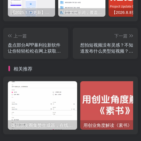
【2025.1.13更新】Coze应用实战 如何利用coze应用功能，开发一个小程序，并发布到微信
AI全套提示词，覆盖微头条、小说、短视频脚本等32+创作场景
上一篇
下一篇
盘点部分APP暴利拉新软件
想拍短视频没有灵感？不知
让你轻轻松松在网上获取您
道发布什么类型短视频？别
的第一桶金
着急，这个文章解决你的问
题
相关推荐
微信朋友圈集赞生成器，在线无广告，一键生成集赞截图
用创