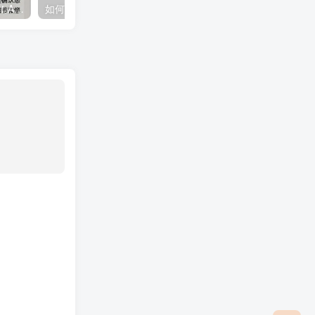
把AI变成你的“最强军师团”！AI私董会实测，人人都能享受顶级咨询（附Prompt）
如何通过deepseek快速产出公众号爆款，深度复盘与AI介入