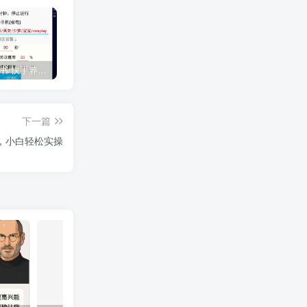
抖音/小红书/快手养号工具，全自动养号，养出高权重 截流 自热 必备
【2026.8.6更新】全网项目资源合集 每日更新
如何无限拥有可灵文生图或者图生视频的次数？
下一篇
本，小白轻松实操