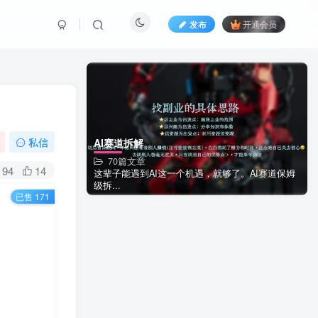
发布
开通会员
私信
AI赛道拆解
70篇文章
94
14
这辈子能遇到AI这一个机遇，就够了。AI赛道保姆
级拆...
已售 171