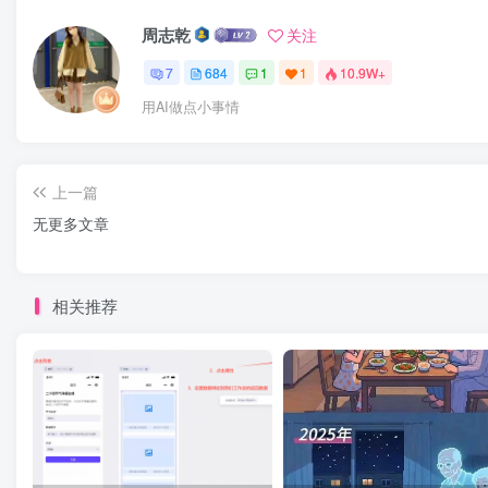
周志乾
关注
7
684
1
1
10.9W+
用AI做点小事情
上一篇
无更多文章
相关推荐