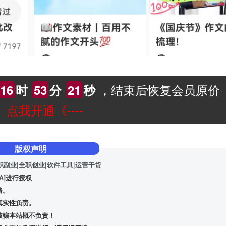
，结束后恢复会员原价
16
时
53
分
20
秒
--》点我开通《----
版权声明
职副业|全职创业|软件工具|运营干货
A]
进行授权
路。
真实性负责。
被骗本站概不负责！