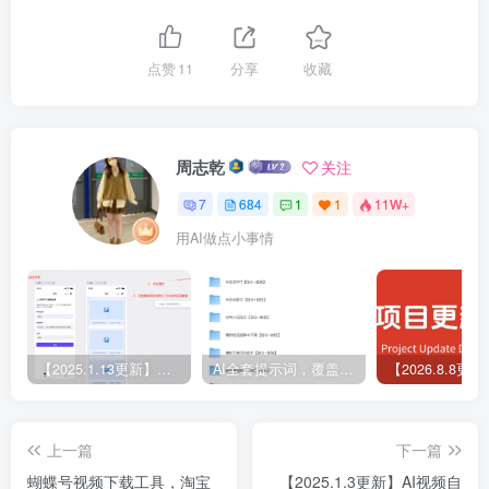
点赞
11
分享
收藏
周志乾
关注
7
684
1
1
11W+
用AI做点小事情
【2025.1.13更新】Coze应用实战 如何利用coze应用功能，开发一个小程序，并发布到微信
AI全套提示词，覆盖微头条、小说、短视频脚本等32+创作场景
上一篇
下一篇
蝴蝶号视频下载工具，淘宝
【2025.1.3更新】AI视频自