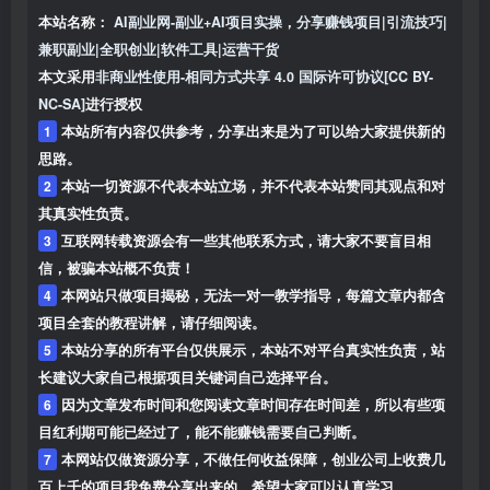
本站名称：
AI副业网-副业+AI项目实操，分享赚钱项目|引流技巧|
兼职副业|全职创业|软件工具|运营干货
本文采用
非商业性使用-相同方式共享 4.0 国际许可协议[CC BY-
NC-SA]
进行授权
1
本站所有内容仅供参考，分享出来是为了可以给大家提供新的
思路。
2
本站一切资源不代表本站立场，并不代表本站赞同其观点和对
其真实性负责。
3
互联网转载资源会有一些其他联系方式，请大家不要盲目相
信，被骗本站概不负责！
4
本网站只做项目揭秘，无法一对一教学指导，每篇文章内都含
项目全套的教程讲解，请仔细阅读。
5
本站分享的所有平台仅供展示，本站不对平台真实性负责，站
长建议大家自己根据项目关键词自己选择平台。
6
因为文章发布时间和您阅读文章时间存在时间差，所以有些项
目红利期可能已经过了，能不能赚钱需要自己判断。
7
本网站仅做资源分享，不做任何收益保障，创业公司上收费几
百上千的项目我免费分享出来的，希望大家可以认真学习。