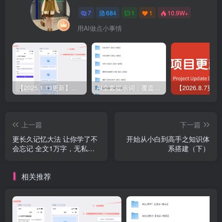
7
684
1
1
10.9W+
用AI做点小事情
【2025.1.13更新】Coze应用实战 如何利用coze应用功能，开发一个小程序，并发布到微信
AI全套提示词，覆盖微头条、小说、短视频脚本等32+创作场景
上一篇
下一篇
更长久记忆大法 让你学了不
开始从小白到高手之知识体
会忘记 全文1万字，无私分
系搭建（下）
享！
相关推荐