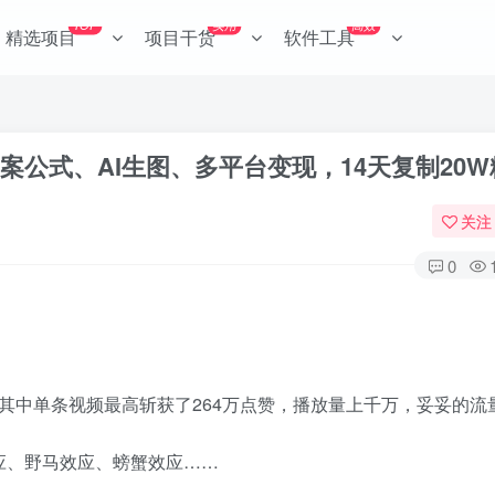
TOP
实用
高效
精选项目
项目干货
软件工具
案公式、AI生图、多平台变现，14天复制20W
关注
0
其中单条视频最高斩获了264万点赞，播放量上千万，妥妥的流
应、野马效应、螃蟹效应……