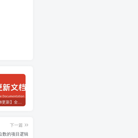
【2026.8.8更新】全网项目资源合集 每日更新
抖音/小红书/快手养号工具，全自动养号，养出高权重 截流 自热 必备
如何无限拥有可灵文生图或者图生视频的次数？
下一篇
5位数的项目逻辑