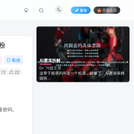
发布
开通会员
粉
私信
AI赛道拆解
70篇文章
172
22
这辈子能遇到AI这一个机遇，就够了。AI赛道保姆
级拆...
量密码。