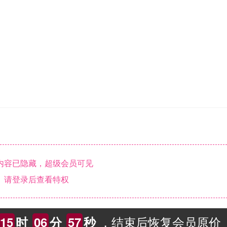
内容已隐藏，超级会员可见
请登录后查看特权
，结束后恢复会员原价
15
时
06
分
56
秒