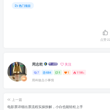
热门项目
点赞
2
周志乾
关注
7
684
1
1
11W+
用AI做点小事情
上一篇
电影票详细出票流程实操拆解，小白也能轻松上手