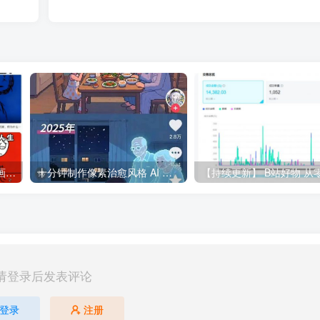
全网独家 抖音火爆火柴人动画情感哲学赛道，30个作品400W多赞，制作简单，流量大【教学+素材】
十分钟制作像素治愈风格 AI 视频，10万+ 不是梦！
请登录后发表评论
登录
注册