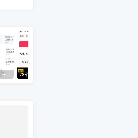
【持续更新】 B站好物 从零开始全部，全套实操项目复盘+优质案例库
78个作品狂揽 1194 万点赞！用扣子（Coze）一键生成曼波情感语录视频！