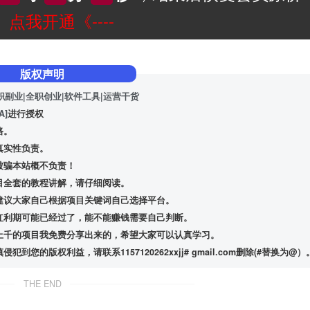
--》点我开通《----
版权声明
职副业|全职创业|软件工具|运营干货
A]
进行授权
路。
真实性负责。
被骗本站概不负责！
目全套的教程讲解，请仔细阅读。
建议大家自己根据项目关键词自己选择平台。
红利期可能已经过了，能不能赚钱需要自己判断。
上千的项目我免费分享出来的，希望大家可以认真学习。
版权利益，请联系1157120262xxjj# gmail.com删除(#替换为@）
THE END