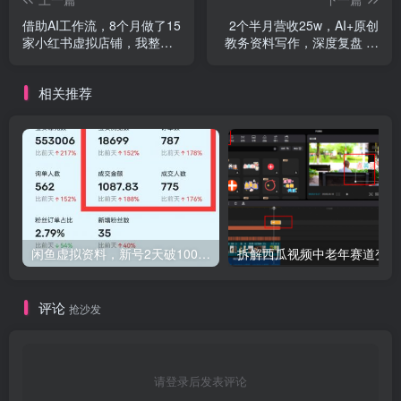
借助AI工作流，8个月做了15
2个半月营收25w，AI+原创
家小红书虚拟店铺，我整理
教务资料写作，深度复盘 全
出这套可快速起店的SOP
文10000字
相关推荐
闲鱼虚拟资料，新号2天破100单，利润近600的爆款5大选品方法，外加单人批量实操技巧分享
拆解
评论
抢沙发
请登录后发表评论