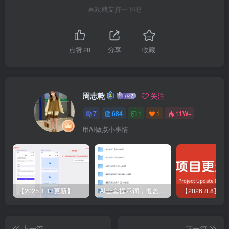
喜欢就支持一下吧
点赞
28
分享
收藏
周志乾
关注
7
684
1
1
11W+
用AI做点小事情
【2025.1.13更新】Coze应用实战 如何利用coze应用功能，开发一个小程序，并发布到微信
AI全套提示词，覆盖微头条、小说、短视频脚本等32+创作场景
上一篇
下一篇