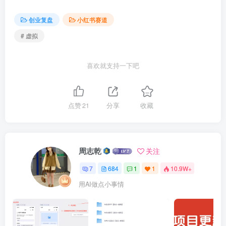
创业复盘
小红书赛道
# 虚拟
喜欢就支持一下吧
点赞
21
分享
收藏
周志乾
关注
7
684
1
1
10.9W+
用AI做点小事情