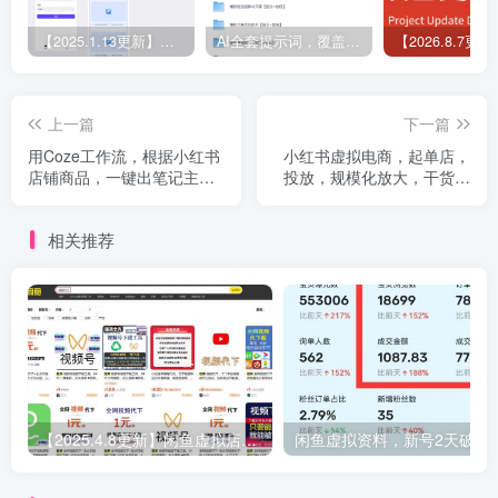
【2025.1.13更新】Coze应用实战 如何利用coze应用功能，开发一个小程序，并发布到微信
AI全套提示词，覆盖微头条、小说、短视频脚本等32+创作场景
上一篇
下一篇
用Coze工作流，根据小红书
小红书虚拟电商，起单店，
店铺商品，一键出笔记主
投放，规模化放大，干货纯
图，防素材重复，违规下架
享版​，全文1.5W字的项目复
盘
相关推荐
【2025.4.8更新】闲鱼虚拟店铺项目，正反馈快，操作简单，低门槛的副业项目