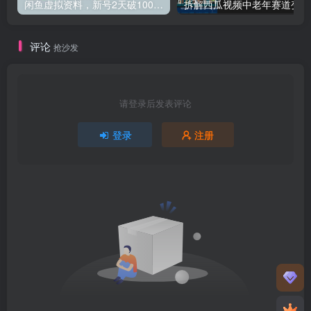
闲鱼虚拟资料，新号2天破100单，利润近600的爆款5大选品方法，外加单人批量实操技巧分享
拆解
评论
抢沙发
请登录后发表评论
登录
注册