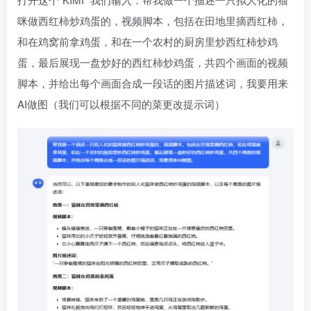
咪做西红柿炒鸡蛋的，视频脚本，包括在田地里摘西红柿，
和在鸡窝前拿鸡蛋，和在一个农村的厨房里炒西红柿炒鸡
蛋，最后展现一盘炒好的西红柿炒鸡蛋，共四个画面的视频
脚本，并给出每个画面合成一段话的图片描述词，我要用来
AI做图（我们可以根据不同的菜更改提示词）