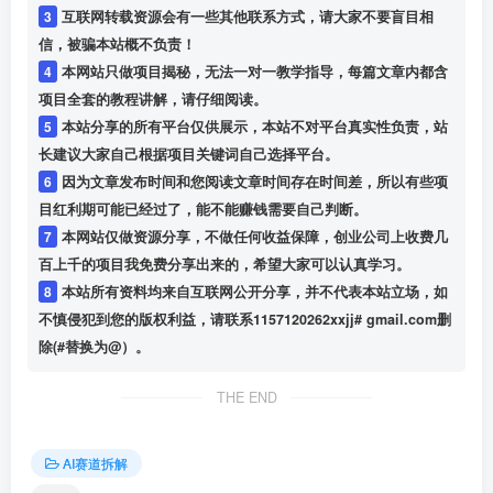
3
互联网转载资源会有一些其他联系方式，请大家不要盲目相
信，被骗本站概不负责！
4
本网站只做项目揭秘，无法一对一教学指导，每篇文章内都含
项目全套的教程讲解，请仔细阅读。
5
本站分享的所有平台仅供展示，本站不对平台真实性负责，站
长建议大家自己根据项目关键词自己选择平台。
6
因为文章发布时间和您阅读文章时间存在时间差，所以有些项
目红利期可能已经过了，能不能赚钱需要自己判断。
7
本网站仅做资源分享，不做任何收益保障，创业公司上收费几
百上千的项目我免费分享出来的，希望大家可以认真学习。
8
本站所有资料均来自互联网公开分享，并不代表本站立场，如
不慎侵犯到您的版权利益，请联系1157120262xxjj# gmail.com删
除(#替换为@）。
THE END
AI赛道拆解