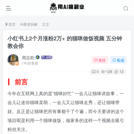
首页
AI赛道拆解
正文
小红书上2个月涨粉2万+ 的猫咪做饭视频 五分钟
教会你
周志乾
关注
私信
1年前更新
0
128
12
前言
今年在互联网上真的是“猫咪好忙” 一会儿让猫咪讲故事，一
会儿让迷你猫咪卖萌，一会儿又让猫咪走秀，还让猫咪带
娃。反正是让猫咪把所有事都干了个遍，而今天要讲的这个
项目呢是利用一个猫咪做饭，做家务的这样一个视频去吸引
粉丝关注。