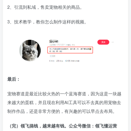
2、引流到私域，售卖宠物相关的商品。
3、技术教学，教你怎么制作这样的视频。
最后：
宠物赛道是最近比较火热的一个蓝海赛道，因为这是一块越
来越大的蛋糕，并且现在利用AI工具可以不去真的用宠物去
制作作品，还是非常方便的，有兴趣的可以早点去布局。
（完）领飞搞钱，越来越有钱。公众号微信：领飞懂运营