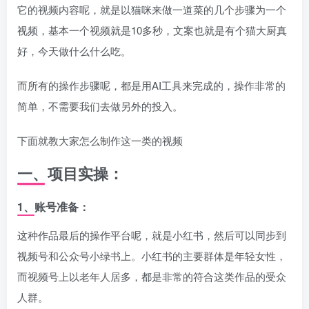
它的视频内容呢，就是以猫咪来做一道菜的几个步骤为一个
视频，基本一个视频就是10多秒，文案也就是有个猫大厨真
好，今天做什么什么吃。
而所有的操作步骤呢，都是用AI工具来完成的，操作非常的
简单，不需要我们去做另外的投入。
下面就教大家怎么制作这一类的视频
一、项目实操：
1、账号准备：
这种作品最后的操作平台呢，就是小红书，然后可以同步到
视频号和公众号小绿书上。小红书的主要群体是年轻女性，
而视频号上以老年人居多，都是非常的符合这类作品的受众
人群。