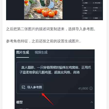
之后把第二张图片的描述词复制进来，选择导入参考图。
参考角色特征，之后还按之前的设置生成图片。