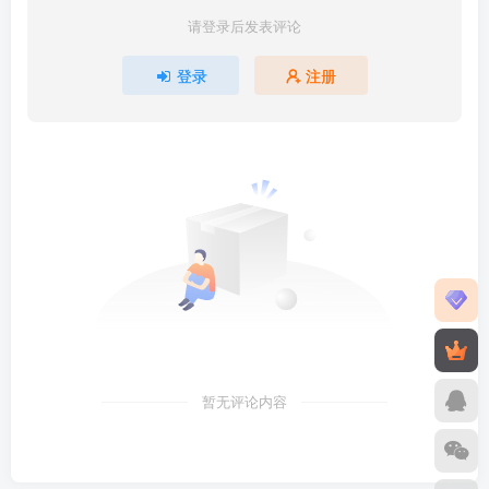
请登录后发表评论
登录
注册
暂无评论内容