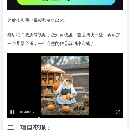
之后按步骤把视频都制作出来。
最后我们把所有视频，放到剪映里，速度调快一些，再添加
一个背景音乐，一个完整的作品就制作完成了。
二、项目变现：