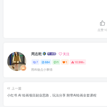
点赞
1
周志乾
关注
7
684
1
1
10.9W+
用AI做点小事情
上一篇
小红书 AI 绘画项目副业思路，玩法分享 附带AI绘画全套课程