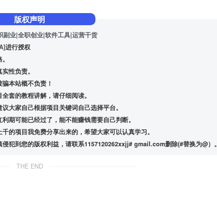
版权声明
职副业|全职创业|软件工具|运营干货
A]
进行授权
路。
真实性负责。
被骗本站概不负责！
目全套的教程讲解，请仔细阅读。
建议大家自己根据项目关键词自己选择平台。
红利期可能已经过了，能不能赚钱需要自己判断。
上千的项目我免费分享出来的，希望大家可以认真学习。
版权利益，请联系1157120262xxjj# gmail.com删除(#替换为@）
THE END