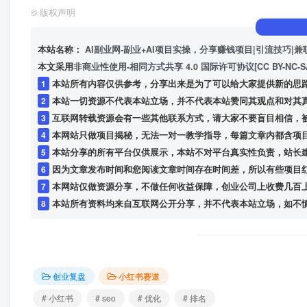
©
版权声明
本站名称：
AI副业网-副业+AI项目实操，分享赚钱项目|引流技巧|兼
本文采用
非商业性使用-相同方式共享 4.0 国际许可协议[CC BY-NC-S
1
本站所有内容仅供参考，分享出来是为了可以给大家提供新的思
2
本站一切资源不代表本站立场，并不代表本站赞同其观点和对其
3
互联网转载资源会有一些其他联系方式，请大家不要盲目相信，
4
本网站只做项目揭秘，无法一对一教学指导，每篇文章内都含项
5
本站分享的所有平台仅供展示，本站不对平台真实性负责，站长
6
因为文章发布时间和您阅读文章时间存在时间差，所以有些项目
7
本网站仅做资源分享，不做任何收益保障，创业公司上收费几百
8
本站所有资料均来自互联网公开分享，并不代表本站立场，如不慎侵犯到您的
创业复盘
小红书赛道
# 小红书
# seo
# 优化
# 排名