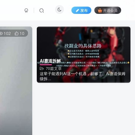
发布
开通会员
102
10
AI赛道拆解
70篇文章
这辈子能遇到AI这一个机遇，就够了。AI赛道保姆
级拆...