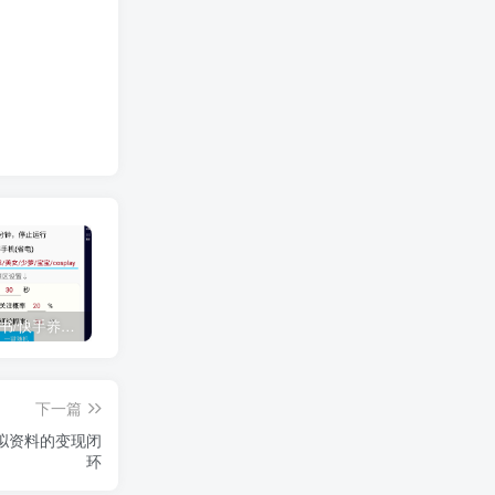
抖音/小红书/快手养号工具，全自动养号，养出高权重 截流 自热 必备
【2026.8.6更新】全网项目资源合集 每日更新
如何无限拥有可灵文生图或者图生视频的次数？
下一篇
拟资料的变现闭
环