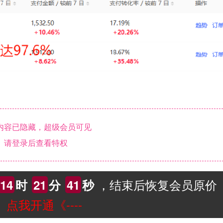
内容已隐藏，超级会员可见
请登录后查看特权
，结束后恢复会员原价
14
时
21
分
40
秒
--》点我开通《----