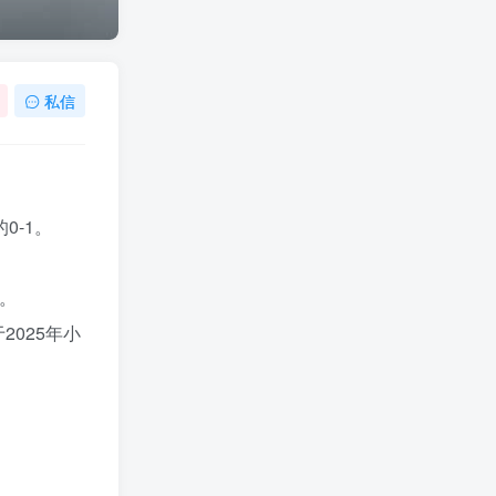
私信
-1。​
。​
025年小