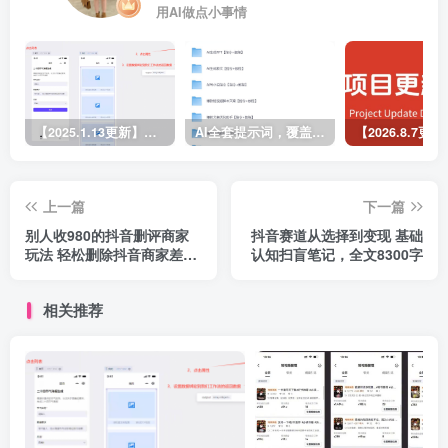
用AI做点小事情
【2025.1.13更新】Coze应用实战 如何利用coze应用功能，开发一个小程序，并发布到微信
AI全套提示词，覆盖微头条、小说、短视频脚本等32+创作场景
上一篇
下一篇
别人收980的抖音删评商家
抖音赛道从选择到变现 基础
玩法 轻松删除抖音商家差评
认知扫盲笔记，全文8300字
项目详细操作方法揭秘 附带
揭秘操作视频
相关推荐