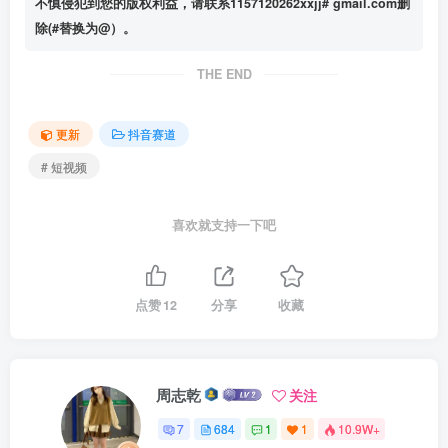
不慎侵犯到您的版权利益，请联系1157120262xxjj# gmail.com删
除(#替换为@）。
THE END
更新
抖音赛道
# 短视频
喜欢就支持一下吧
点赞
12
分享
收藏
周志乾
关注
7
684
1
1
10.9W+