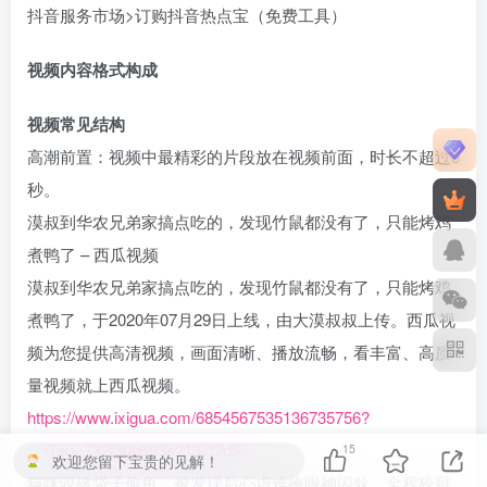
抖音服务市场>订购抖音热点宝（免费工具）​
视频内容格式构成​
视频常见结构​
高潮前置：视频中最精彩的片段放在视频前面，时长不超过5
秒。​
​漠叔到华农兄弟家搞点吃的，发现竹鼠都没有了，只能烤鸡
煮鸭了 – 西瓜视频
漠叔到华农兄弟家搞点吃的，发现竹鼠都没有了，只能烤鸡
煮鸭了，于2020年07月29日上线，由大漠叔叔上传。西瓜视
频为您提供高清视频，画面清晰、播放流畅，看丰富、高质
量视频就上西瓜视频。
https://www.ixigua.com/6854567535136735756?
logTag=732f30b693e2137f2d55
15
欢迎您留下宝贵的见解！
​​猫咪咬破袋子偷鱼，被发现后心虚难掩眼神闪躲，全程狡辩