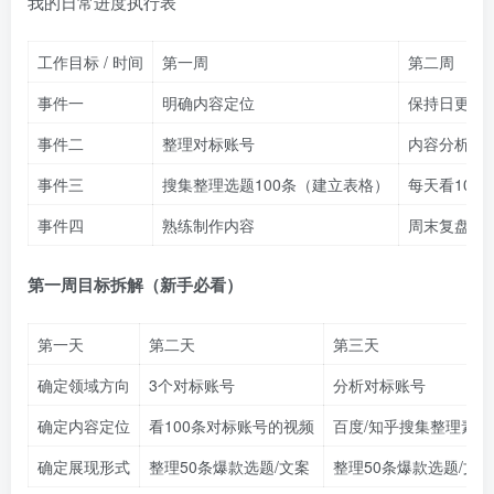
我的日常进度执行表​
工作目标 / 时间
第一周
第二周
事件一
明确内容定位
保持日更2-
事件二
整理对标账号​
内容分析、
事件三
搜集整理选题100条（建立表格）
每天看10
事件四
​熟练制作内容​
周末复盘总
第一周目标拆解（新手必看）
第一天
第二天
第三天
确定领域方向
3个对标账号
分析对标账号
确定内容定位
看100条对标账号的视频
百度/知乎搜集整理素材
确定展现形式
整理50条爆款选题/文案
整理50条爆款选题/文案