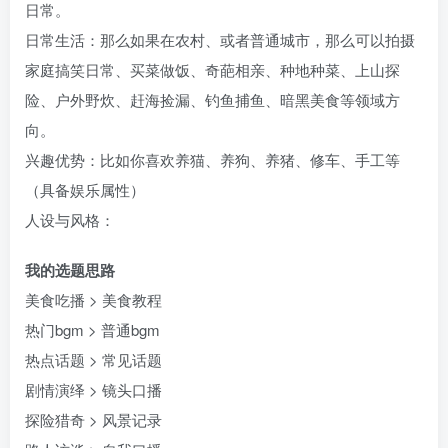
日常。​
日常生活：那么如果在农村、或者普通城市，那么可以拍摄
家庭搞笑日常、买菜做饭、奇葩相亲、种地种菜、上山探
险、户外野炊、赶海捡漏、钓鱼捕鱼、暗黑美食等领域方
向。​
兴趣优势：比如你喜欢养猫、养狗、养猪、修车、手工等
（具备娱乐属性）​
人设与风格：
我的选题思路​
美食吃播 > 美食教程​
热门bgm > 普通bgm​
热点话题 > 常见话题​
剧情演绎 > 镜头口播​
探险猎奇 > 风景记录​