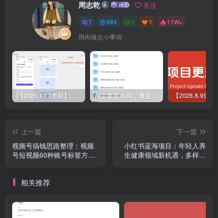
周志乾
关注
7
684
1
1
11W+
用AI做点小事情
【2025.1.13更新】Coze应用实战 如何利用coze应用功能，开发一个小程序，并发布到微信
AI全套提示词，覆盖微头条、小说、短视频脚本等32+创作场景
上一篇
下一篇
视频号搞钱思路整理：视频
小红书蓝海项目：年轻人养
号短视频60种账号标签方向
生健康领域新机遇，多样变
帮助你轻松变现 呕心沥血整
现方法，零门槛入手
理合集
相关推荐