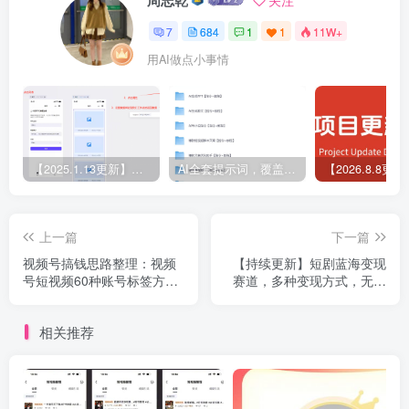
7
684
1
1
11W+
用AI做点小事情
【2025.1.13更新】Coze应用实战 如何利用coze应用功能，开发一个小程序，并发布到微信
AI全套提示词，覆盖微头条、小说、短视频脚本等32+创作场景
上一篇
下一篇
视频号搞钱思路整理：视频
【持续更新】短剧蓝海变现
号短视频60种账号标签方向
赛道，多种变现方式，无脑
帮助你轻松变现 呕心沥血整
搬运，几分钟一个作品
理合集
相关推荐