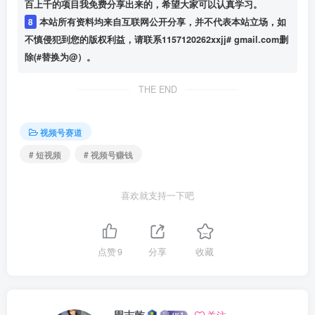
百上千的项目我免费分享出来的，希望大家可以认真学习。
8
本站所有资料均来自互联网公开分享，并不代表本站立场，如
不慎侵犯到您的版权利益，请联系1157120262xxjj# gmail.com删
除(#替换为@）。
THE END
视频号赛道
# 短视频
# 视频号赚钱
喜欢就支持一下吧
点赞
9
分享
收藏
周志乾
关注