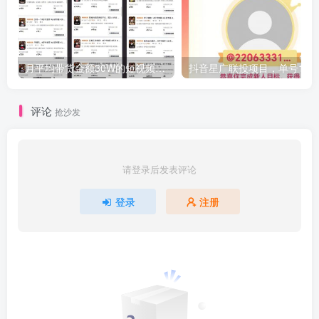
月平均带货金额30W的短视频图书带货实操课，全程干货分享
抖音星广联投项目，单号1k ，直接搬运，
评论
抢沙发
请登录后发表评论
登录
注册