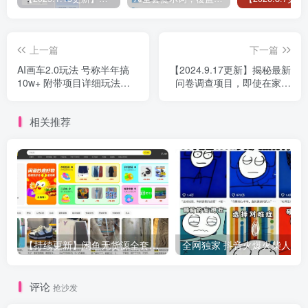
上一篇
下一篇
AI画车2.0玩法 号称半年搞
【2024.9.17更新】揭秘最新
10w+ 附带项目详细玩法拆
问卷调查项目，即使在家也
解
可以批量操作 包含各种站点
和渠道
相关推荐
【持续更新】闲鱼无货源全套实操指南+案例复盘，新手直接抄作业
评论
抢沙发