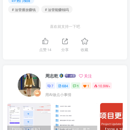
热门项目
# 油管播放赚钱
# 油管能赚钱吗
喜欢就支持一下吧
点赞
14
分享
收藏
周志乾
关注
7
684
1
1
10.9W+
用AI做点小事情
【2025.1.13更新】Coze应用实战 如何利用coze应用功能，开发一个小程序，并发布到微信
AI全套提示词，覆盖微头条、小说、短视频脚本等32+创作场景