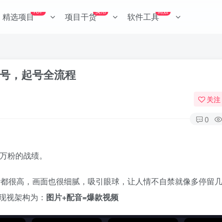
TOP
实用
高效
精选项目
项目干货
软件工具
单号，起号全流程
关注
0
天万粉的战绩。
赞都很高，画面也很细腻，吸引眼球，让人情不自禁就像多停留
现视架构为：
图片+配音=爆款视频