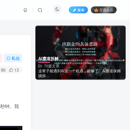
发布
开通会员
私信
AI赛道拆解
70篇文章
86
13
这辈子能遇到AI这一个机遇，就够了。AI赛道保姆
级拆...
几秒钟。我