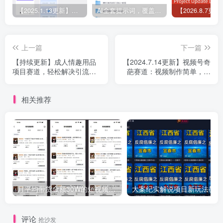
【2025.1.13更新】Coze应用实战 如何利用coze应用功能，开发一个小程序，并发布到微信
AI全套提示词，覆盖微头条、小说、短视频脚本等32+创作场景
上一篇
下一篇
【持续更新】成人情趣用品
【2024.7.14更新】视频号奇
项目赛道，轻松解决引流获
葩赛道：视频制作简单，自
客，成人用品私域全套玩法
己实操单日收益1000+类似
于短视频创作收益，原创或
相关推荐
者混剪都可以
月平均带货金额30W的短视频图书带货实操课，全程干货分享
大案
评论
抢沙发