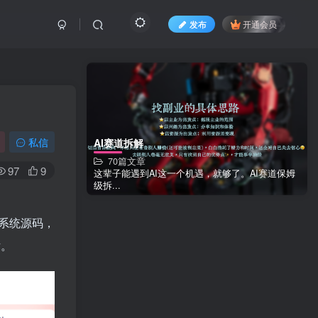
发布
开通会员
私信
AI赛道拆解
70篇文章
97
9
这辈子能遇到AI这一个机遇，就够了。AI赛道保姆
级拆...
系统源码，
片。