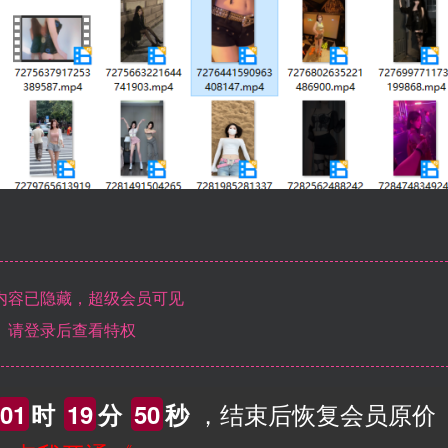
内容已隐藏，超级会员可见
请登录后查看特权
，结束后恢复会员原价
01
时
19
分
49
秒