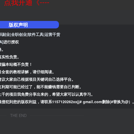
--》点我开通《----
版权声明
职副业|全职创业|软件工具|运营干货
A]
进行授权
路。
真实性负责。
被骗本站概不负责！
目全套的教程讲解，请仔细阅读。
建议大家自己根据项目关键词自己选择平台。
红利期可能已经过了，能不能赚钱需要自己判断。
上千的项目我免费分享出来的，希望大家可以认真学习。
版权利益，请联系1157120262xxjj# gmail.com删除(#替换为@）
THE END