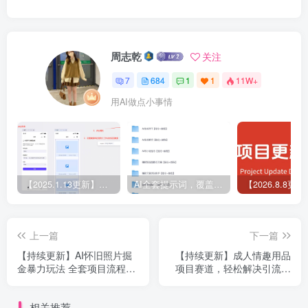
周志乾
关注
7
684
1
1
11W+
用AI做点小事情
【2025.1.13更新】Coze应用实战 如何利用coze应用功能，开发一个小程序，并发布到微信
AI全套提示词，覆盖微头条、小说、短视频脚本等32+创作场景
上一篇
下一篇
【持续更新】AI怀旧照片掘
【持续更新】成人情趣用品
金暴力玩法 全套项目流程拆
项目赛道，轻松解决引流获
解 轻松日入四位数
客，成人用品私域全套玩法
相关推荐