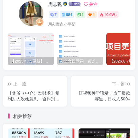
周志乾
关注
7
684
1
1
10.9W+
用AI做点小事情
【2025.1.13更新】Coze应用实战 如何利用coze应用功能，开发一个小程序，并发布到微信
AI全套提示词，覆盖微头条、小说、短视频脚本等32+创作场景
上一篇
下一篇
【倒爷（中介）发财术】复
短视频禅学语录，热门爆款
制别人没啥意思，合作别人
赛道，日收入500+
才有意思，大家一起分钱 全
文1.8万字
相关推荐