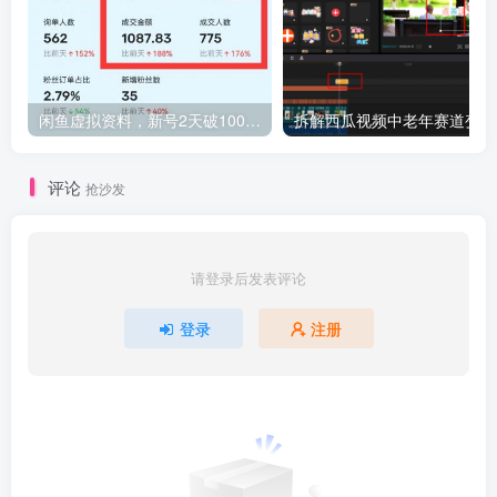
闲鱼虚拟资料，新号2天破100单，利润近600的爆款5大选品方法，外加单人批量实操技巧分享
拆解
评论
抢沙发
请登录后发表评论
登录
注册