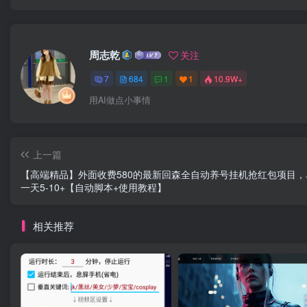
周志乾
关注
7
684
1
1
10.9W+
用AI做点小事情
上一篇
【高端精品】外面收费580的最新回森全自动养号挂机抢红包项目，
一天5-10+【自动脚本+使用教程】
相关推荐