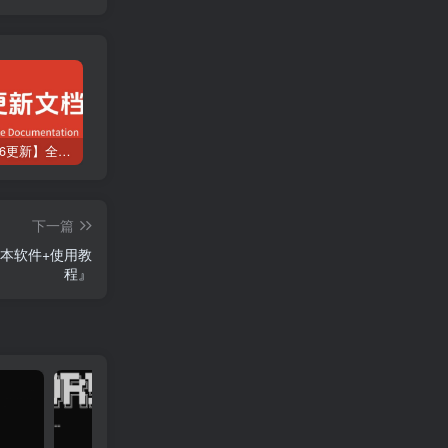
【2026.8.6更新】全网项目资源合集 每日更新
抖音/小红书/快手养号工具，全自动养号，养出高权重 截流 自热 必备
如何无限拥有可灵文生图或者图生视频的次数？
下一篇
本软件+使用教
程』