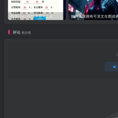
抖音/小红书/快手养号工具，全自动养号，养出高权重 截流 自热 必备
评论
抢沙发