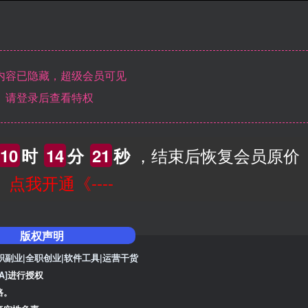
内容已隐藏，超级会员可见
请登录后查看特权
，结束后恢复会员原价
10
时
14
分
21
秒
--》点我开通《----
版权声明
职副业|全职创业|软件工具|运营干货
A]
进行授权
路。