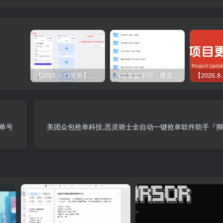
【2025.1.13更新】Coze应用实战 如何利用coze应用功能，开发一个小程序，并发布到微信
AI全套提示词，覆盖微头条、小说、短视频脚本等32+创作场景
单号
美团众包抢单科技,恶灵骑士全自动一键抢单软件助手『脚