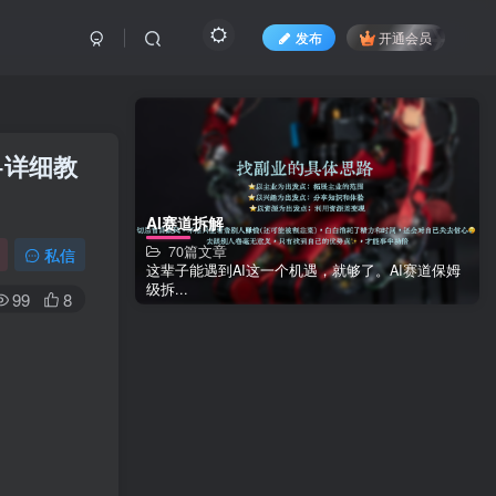
发布
开通会员
+详细教
AI赛道拆解
70篇文章
私信
这辈子能遇到AI这一个机遇，就够了。AI赛道保姆
级拆...
99
8