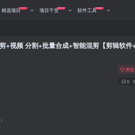
TOP
实用
高效
精选项目
项目干货
软件工具
裁剪+视频 分割+批量合成+智能混剪【剪辑软件
关注
0
；