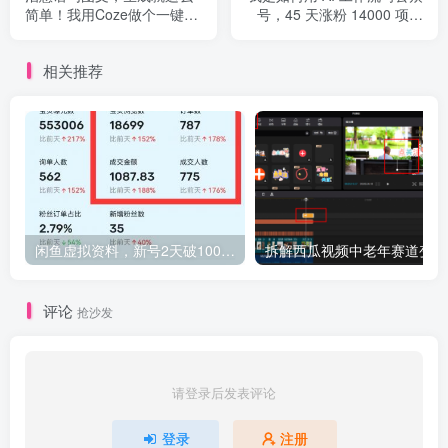
简单！我用Coze做个一键生
号，45 天涨粉 14000 项目
成治愈语句图文+自动排版
经历复盘
+自动发布的智能体，AI真强
相关推荐
大
闲鱼虚拟资料，新号2天破100单，利润近600的爆款5大选品方法，外加单人批量实操技巧分享
拆解
评论
抢沙发
请登录后发表评论
登录
注册