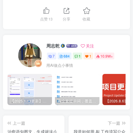
点赞
13
分享
收藏
周志乾
关注
7
684
1
1
10.9W+
用AI做点小事情
【2025.1.13更新】Coze应用实战 如何利用coze应用功能，开发一个小程序，并发布到微信
AI全套提示词，覆盖微头条、小说、短视频脚本等32+创作场景
上一篇
下一篇
治愈语句图文，生成就这么
我是如何用 AI 工作流写公众