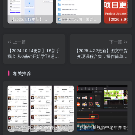
【2025.1.13更新】Coze应用实战 如何利用coze应用功能，开发一个小程序，并发布到微信
AI全套提示词，覆盖微头条、小说、短视频脚本等32+创作场景
上一篇
下一篇
【2024.10.14更新】TK新手
【2025.4.22更新】图文带货
掘金 从0基础开始学TK运
变现课程合集，操作简单易
营，实操技能全覆盖，从注
上手，让你快速开启副业变
册到变现全攻略
现之路
相关推荐
月平均带货金额30W的短视频图书带货实操课，全程干货分享
拆解