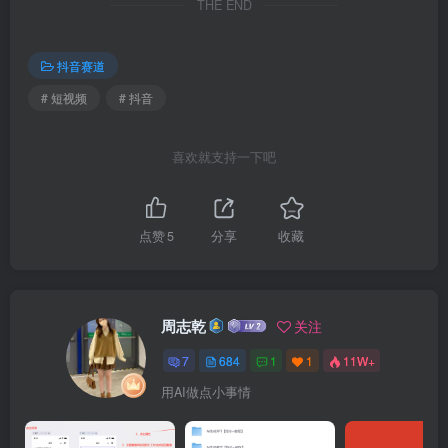
THE END
抖音赛道
# 短视频
# 抖音
喜欢就支持一下吧
点赞
5
分享
收藏
周志乾
关注
7
684
1
1
11W+
用AI做点小事情