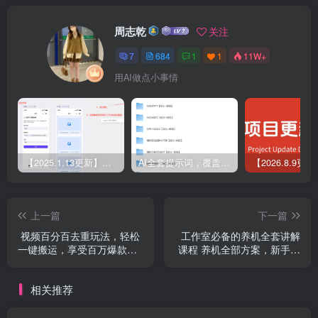
周志乾
关注
7
684
1
1
11W+
用AI做点小事情
【2025.1.13更新】Coze应用实战 如何利用coze应用功能，开发一个小程序，并发布到微信
AI全套提示词，覆盖微头条、小说、短视频脚本等32+创作场景
上一篇
下一篇
视频百分百去重玩法，轻松
工作室必备的养机全套讲解
一键搬运，享受百万爆款，
课程 养机全部方案，新手养
轻松过原创
机知识，高价值养机技巧
相关推荐