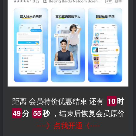
距离 会员特价优惠结束 还有
10
时
，结束后恢复会员原价
49
分
55
秒
----》点我开通《----