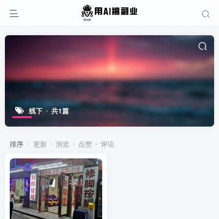
线下
共1篇
排序
更新
浏览
点赞
评论