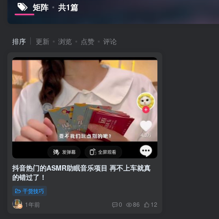
矩阵
共1篇
排序
更新
浏览
点赞
评论
抖音热门的ASMR助眠音乐项目 再不上车就真
的错过了！
干货技巧
1年前
0
86
12