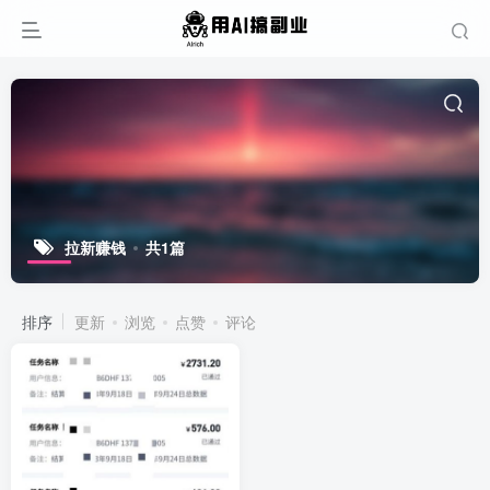
拉新赚钱
共1篇
排序
更新
浏览
点赞
评论