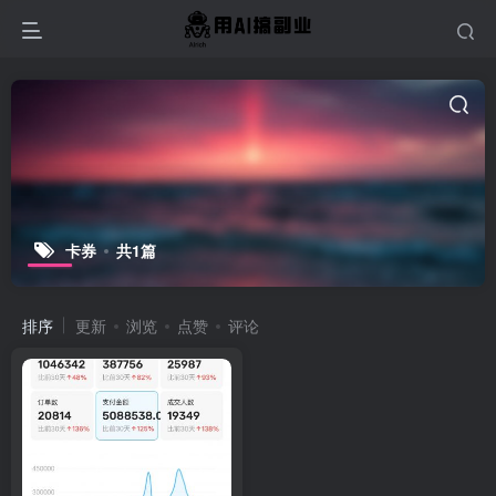
卡券
共1篇
排序
更新
浏览
点赞
评论