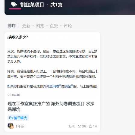
割韭菜项目
共1篇
排序
更新
浏览
点赞
评论
现在工作室疯狂推广的 海外问卷调查项目 水深
易踩坑
骗子曝光
1年前
0
38
14