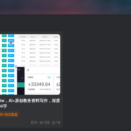
5w，AI+原创教务资料写作，深度
000字
创业复盘
0
123
18