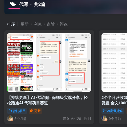
代写
共2篇
排序
更新
浏览
点赞
评论
【持续更新】AI 代写项目保姆级实战分享，轻
2个半月营收2
松跑通AI 代写项目赛道
复盘 全文10
热门项目
更新
AI赛道拆解
5个月前
9个月前
0
120
14