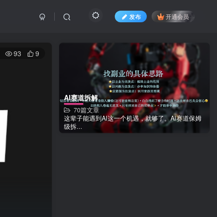
发布
开通会员
93
9
AI赛道拆解
70篇文章
这辈子能遇到AI这一个机遇，就够了。AI赛道保姆
级拆...