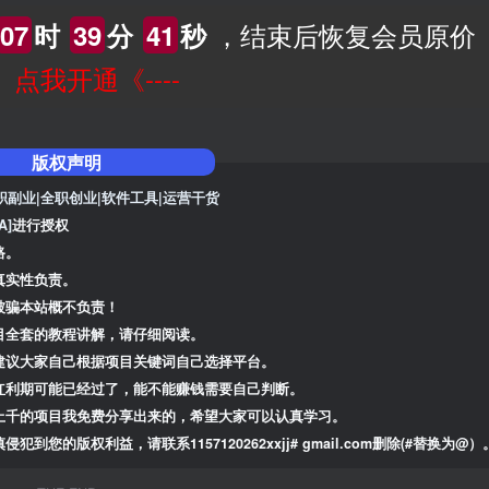
，结束后恢复会员原价
07
时
39
分
40
秒
--》点我开通《----
版权声明
职副业|全职创业|软件工具|运营干货
A]
进行授权
路。
真实性负责。
被骗本站概不负责！
目全套的教程讲解，请仔细阅读。
建议大家自己根据项目关键词自己选择平台。
红利期可能已经过了，能不能赚钱需要自己判断。
上千的项目我免费分享出来的，希望大家可以认真学习。
版权利益，请联系1157120262xxjj# gmail.com删除(#替换为@）