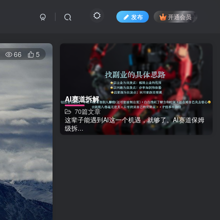
发布
开通会员
66
5
AI赛道拆解
70篇文章
这辈子能遇到AI这一个机遇，就够了。AI赛道保姆
级拆...