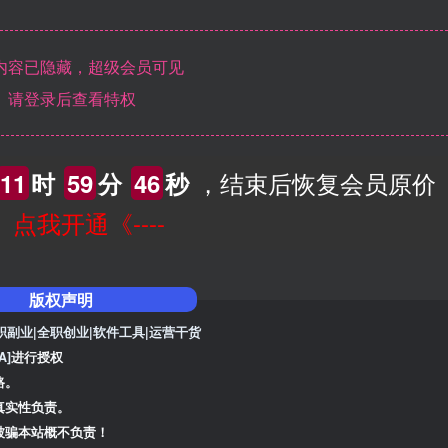
内容已隐藏，超级会员可见
请登录后查看特权
，结束后恢复会员原价
11
时
59
分
45
秒
--》点我开通《----
版权声明
职副业|全职创业|软件工具|运营干货
A]
进行授权
路。
真实性负责。
被骗本站概不负责！