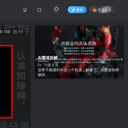
发布
开通会员
106
11
AI赛道拆解
70篇文章
这辈子能遇到AI这一个机遇，就够了。AI赛道保姆
级拆...