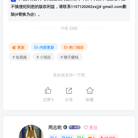
不慎侵犯到您的版权利益，请联系1157120262xxjj# gmail.com删
除(#替换为@）。
THE END
更新
内部更新
热门项目
# 短视频
# 小项目
# 聊天赚钱
喜欢就支持一下吧
点赞
5
分享
收藏
周志乾
关注
7
684
1
1
10.9W+