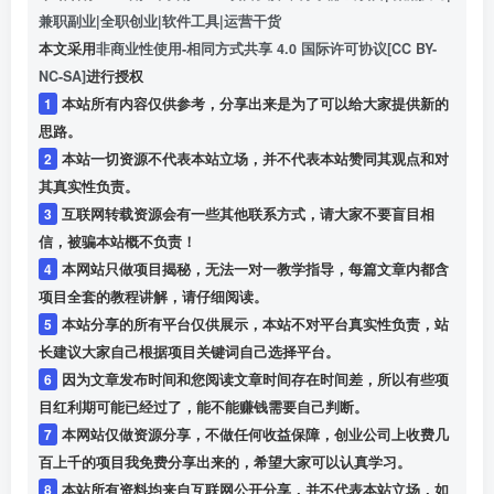
兼职副业|全职创业|软件工具|运营干货
本文采用
非商业性使用-相同方式共享 4.0 国际许可协议[CC BY-
NC-SA]
进行授权
1
本站所有内容仅供参考，分享出来是为了可以给大家提供新的
思路。
2
本站一切资源不代表本站立场，并不代表本站赞同其观点和对
其真实性负责。
3
互联网转载资源会有一些其他联系方式，请大家不要盲目相
信，被骗本站概不负责！
4
本网站只做项目揭秘，无法一对一教学指导，每篇文章内都含
项目全套的教程讲解，请仔细阅读。
5
本站分享的所有平台仅供展示，本站不对平台真实性负责，站
长建议大家自己根据项目关键词自己选择平台。
6
因为文章发布时间和您阅读文章时间存在时间差，所以有些项
目红利期可能已经过了，能不能赚钱需要自己判断。
7
本网站仅做资源分享，不做任何收益保障，创业公司上收费几
百上千的项目我免费分享出来的，希望大家可以认真学习。
8
本站所有资料均来自互联网公开分享，并不代表本站立场，如