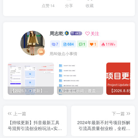
点赞
14
分享
收藏
周志乾
关注
7
684
1
1
11W+
用AI做点小事情
【2025.1.13更新】Coze应用实战 如何利用coze应用功能，开发一个小程序，并发布到微信
AI全套提示词，覆盖微头条、小说、短视频脚本等32+创作场景
上一篇
下一篇
【持续更新】抖音最新工具
2024年最新不封号项目拆解
号混剪引流创业粉玩法+实操
引流高质量创业粉，全程干
复盘
货单日轻松引流100+