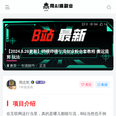
0
94
14
【2024.8.28更新】哔哩哔哩引流创业粉全套教程 搬运混
剪 玩法
首页
引流技巧
正文
周志乾
关注
私信
1年前发布
项目介绍
在互联网这行当里，真的是哪儿都能引流，B站当然也不例