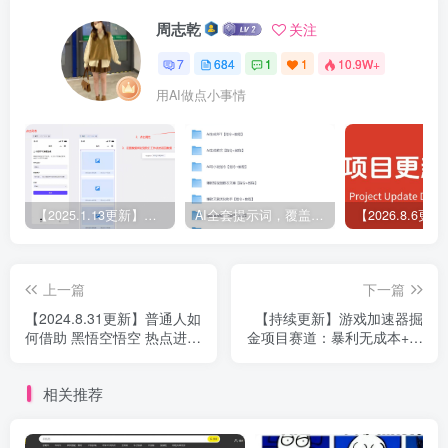
周志乾
关注
7
684
1
1
10.9W+
用AI做点小事情
【2025.1.13更新】Coze应用实战 如何利用coze应用功能，开发一个小程序，并发布到微信
AI全套提示词，覆盖微头条、小说、短视频脚本等32+创作场景
上一篇
下一篇
【2024.8.31更新】普通人如
【持续更新】游戏加速器掘
何借助 黑悟空悟空 热点进行
金项目赛道：暴利无成本+首
掘金，全方位无死角变现玩
月数据破五千（v3.0版教
法指南
程）
相关推荐