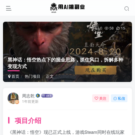
0
58
15
黑神话：悟空热点下的掘金思路，抓住风口，拆解多种
变现方式
首页
热门项目
正文
周志乾
关注
私信
1年前更新
项目介绍
《黑神话：悟空》现已正式上线，游戏Steam同时在线玩家