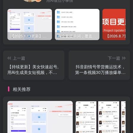
用AI做点小事情
【2025.1.13更新】Coze应用实战 如何利用coze应用功能，开发一个小程序，并发布到微信
AI全套提示词，覆盖微头条、小说、短视频脚本等32+创作场景
上一篇
下一篇
【持续更新】美女快速起号,
抖音剧情号带货搬运技术，
用AI生成美女短视频，不判
第一条视频30万播放爆单佣
搬运技术+美女涨粉经典玩法
金700+
相关推荐