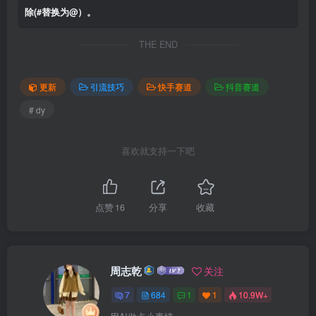
除(#替换为@）。
THE END
更新
引流技巧
快手赛道
抖音赛道
# dy
喜欢就支持一下吧
点赞
16
分享
收藏
周志乾
关注
7
684
1
1
10.9W+