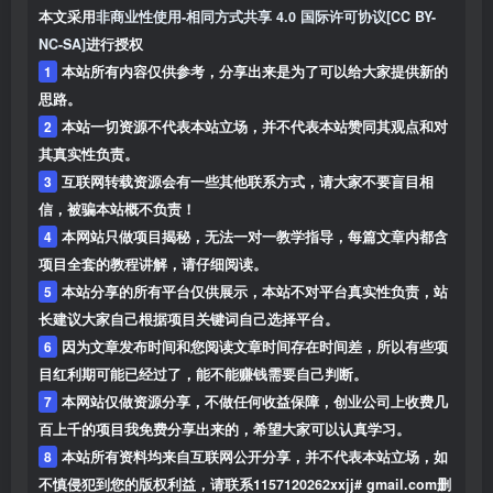
本文采用
非商业性使用-相同方式共享 4.0 国际许可协议[CC BY-
NC-SA]
进行授权
1
本站所有内容仅供参考，分享出来是为了可以给大家提供新的
思路。
2
本站一切资源不代表本站立场，并不代表本站赞同其观点和对
其真实性负责。
3
互联网转载资源会有一些其他联系方式，请大家不要盲目相
信，被骗本站概不负责！
4
本网站只做项目揭秘，无法一对一教学指导，每篇文章内都含
项目全套的教程讲解，请仔细阅读。
5
本站分享的所有平台仅供展示，本站不对平台真实性负责，站
长建议大家自己根据项目关键词自己选择平台。
6
因为文章发布时间和您阅读文章时间存在时间差，所以有些项
目红利期可能已经过了，能不能赚钱需要自己判断。
7
本网站仅做资源分享，不做任何收益保障，创业公司上收费几
百上千的项目我免费分享出来的，希望大家可以认真学习。
8
本站所有资料均来自互联网公开分享，并不代表本站立场，如
不慎侵犯到您的版权利益，请联系1157120262xxjj# gmail.com删