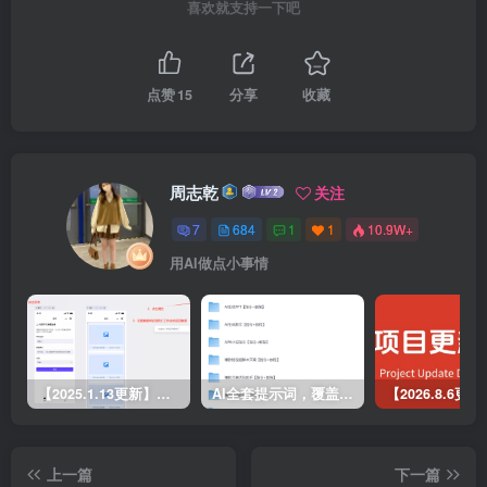
喜欢就支持一下吧
点赞
15
分享
收藏
周志乾
关注
7
684
1
1
10.9W+
用AI做点小事情
【2025.1.13更新】Coze应用实战 如何利用coze应用功能，开发一个小程序，并发布到微信
AI全套提示词，覆盖微头条、小说、短视频脚本等32+创作场景
上一篇
下一篇