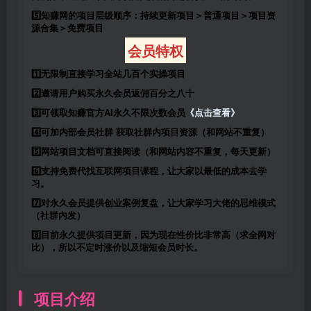
5️⃣知赚网的项目层级顺序：持续更新项目＞普通项目＞项目资
源合集＞免费项目
会员特权
1️⃣无限制直接学习全站几百个实操项目
2️⃣邀请用户购买永久会员返佣百分之八十
3️⃣可领取知赚官方AI永久不限次数会员
《点击查看》
4️⃣可加内部会员社群 获取社群内项目资源（和网站不重复）
5️⃣网站项目文档可直接阅读（和网站内容不重复，每天更新）
6️⃣支持免费代找互联网项目课程，让大家以最低的成本去学
习。
7️⃣对永久会员提供创业案例复盘，让大家学习大佬的思维模式
（社群内发）
8️⃣目前永久提供项目更新，因为现在性价比非常高（求全网对
比），所以不定时涨价以及缩短会员时长。
项目介绍