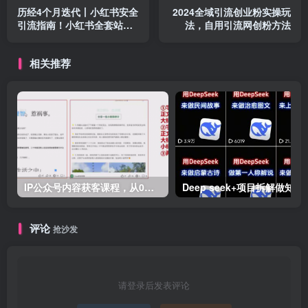
历经4个月迭代丨小红书安全
2024全域引流创业粉实操玩
引流指南！小红书全套站外
法，自用引流网创粉方法
引流逻辑分享
相关推荐
IP公众号内容获客课程，从0到1带你实现商业化布局
Deep seek+项目拆解做知
评论
抢沙发
请登录后发表评论